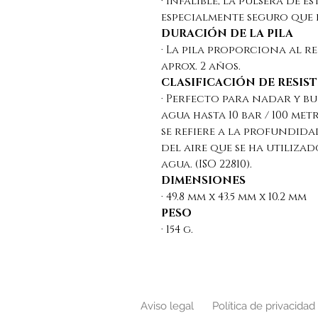
· Infalible, la pulsera de e
especialmente seguro que 
DURACIÓN DE LA PILA
· La pila proporciona al r
aprox. 2 años.
CLASIFICACIÓN DE RESIST
· Perfecto para nadar y buc
agua hasta 10 bar / 100 me
se refiere a la profundida
del aire que se ha utilizad
agua. (ISO 22810).
DIMENSIONES
· 49.8 mm x 43.5 mm x 10.2 mm
PESO
· 154 g.
Aviso legal
Política de privacidad