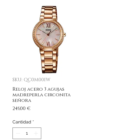
SKU: QC0M001W
Reloj acero 3 agujas
madreperla circonita
señora
Precio
245,00 €
Cantidad
*