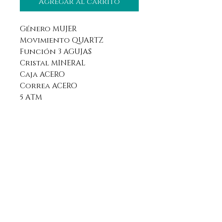
Agregar al carrito
Género MUJER
Movimiento QUARTZ
Función 3 AGUJAS
Cristal MINERAL
Caja ACERO
Correa ACERO
5 ATM
Aviso legal
Horario
Política de privacidad
Contacto
Política de devolución
Síguenos