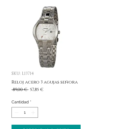
SKU: L13714
Reloj acero 3 agujas señora
Precio
Precio
 89,00 € 
57,85 €
de
oferta
Cantidad
*