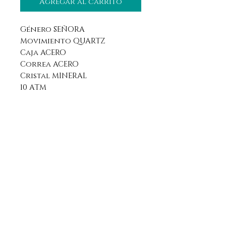
Agregar al carrito
Género SEÑORA
Movimiento QUARTZ
Caja ACERO
Correa ACERO
Cristal MINERAL
10 ATM
Aviso legal
Horario
Política de privacidad
Contacto
Política de devolución
Síguenos