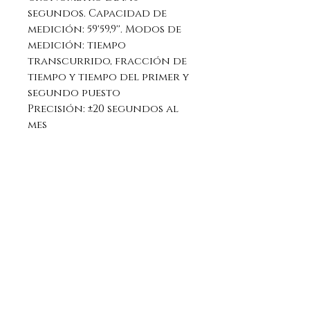
segundos. Capacidad de
medición: 59'59,9''. Modos de
medición: tiempo
transcurrido, fracción de
tiempo y tiempo del primer y
segundo puesto
Precisión: ±20 segundos al
mes
Indicación de la hora
normal. Analógico: 3
manecillas (hora, minutos y
segundos), 3 diales
(cronómetro 1/10 segundos,
minutos de cronómetro y
segundos de cronómetro)
Visualización de fecha