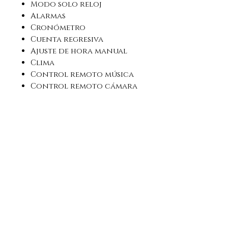
Modo solo reloj
Alarmas
Cronómetro
Cuenta regresiva
Ajuste de hora manual
Clima
Control remoto música
Control remoto cámara
Videojuegos
Contraseña
Salvapantallas
Elegir y personalizar
pantalla de inicio
Encontrar reloj
Encontrar teléfono
móvil
Encender pantalla al
girar muñeca
Bluetooth Talk
4GB de almacenamiento