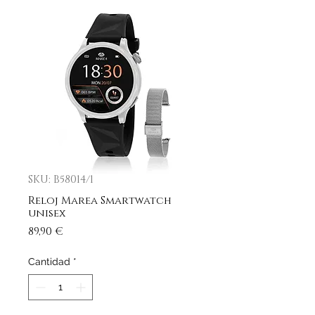
SKU: B58014/1
Reloj Marea Smartwatch
unisex
Precio
89,90 €
Cantidad
*