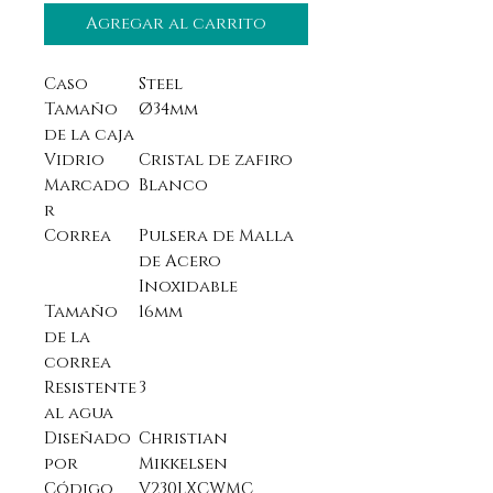
Agregar al carrito
Caso
Steel
Tamaño
Ø34mm
de la caja
Vidrio
Cristal de zafiro
Marcado
Blanco
r
Correa
Pulsera de Malla
de Acero
Inoxidable
Tamaño
16mm
de la
correa
Resistente
3
al agua
Diseñado
Christian
por
Mikkelsen
Código
V230LXCWMC