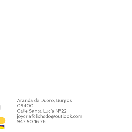
Aranda de Duero, Burgos
09400
Calle Santa Lucía Nº22
joyeriafelixhedo@outlook.com
947 50 16 76