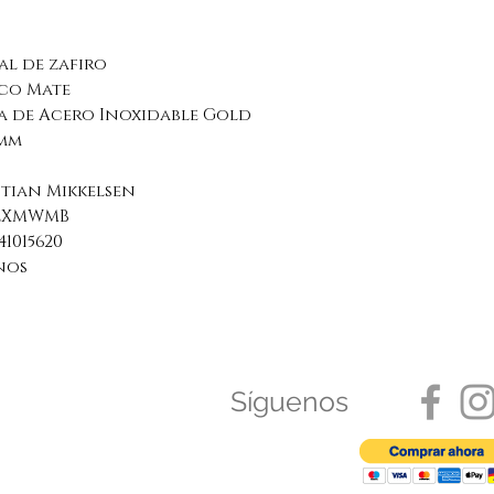
d
al de zafiro
co Mate
a de Acero Inoxidable Gold
6mm
stian Mikkelsen
LXMWMB
41015620
nos
Síguenos