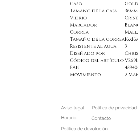
Caso
Gol
Tamaño de la caja
36mm
Vidrio
Crist
Marcador
Blan
Correa
Mall
Tamaño de la correa
16x1
Resistente al agua
3
Diseñado por
Chri
Código del artículo
V269
EAN
48940
Movimiento
2 Ma
Aviso legal
Política de privacidad
Horario
Contacto
Política de devolución