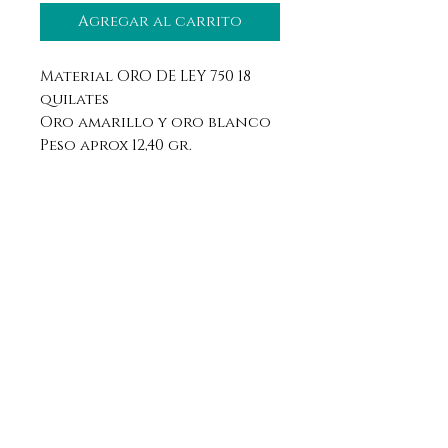
Agregar al carrito
Material ORO DE LEY 750 18
quilates
Oro amarillo y oro blanco
Peso aprox 12,40 gr.
Aviso legal
Horario
Política de privacidad
Contacto
Política de devolución
Síguenos