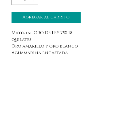
Agregar al carrito
Material ORO DE LEY 750 18
quilates
Oro amarillo y oro blanco
Aguamarina engastada
Aviso legal
Horario
Política de privacidad
Contacto
Política de devolución
Síguenos