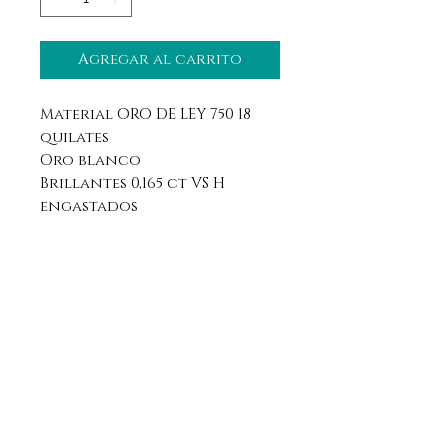
Agregar al carrito
Material ORO DE LEY 750 18
quilates
Oro blanco
Brillantes 0,165 ct VS H
engastados
Aviso legal
Horario
Política de privacidad
Contacto
Política de devolución
Síguenos