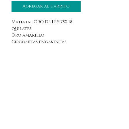
Agregar al carrito
Material ORO DE LEY 750 18
quilates
Oro amarillo
Circonitas engastadas
Aviso legal
Horario
Política de privacidad
Contacto
Política de devolución
Síguenos