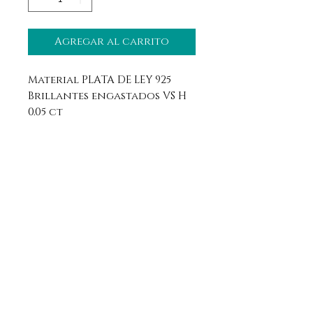
Agregar al carrito
Material PLATA DE LEY 925
Brillantes engastados VS H
0.05 ct
Aviso legal
Horario
Política de privacidad
Contacto
Política de devolución
Síguenos