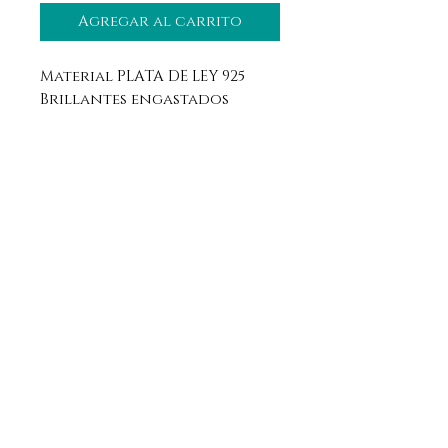
Agregar al carrito
Material PLATA DE LEY 925
Brillantes engastados
Aviso legal
Horario
Política de privacidad
Contacto
Política de devolución
Síguenos
Aranda de Duero, Burgos