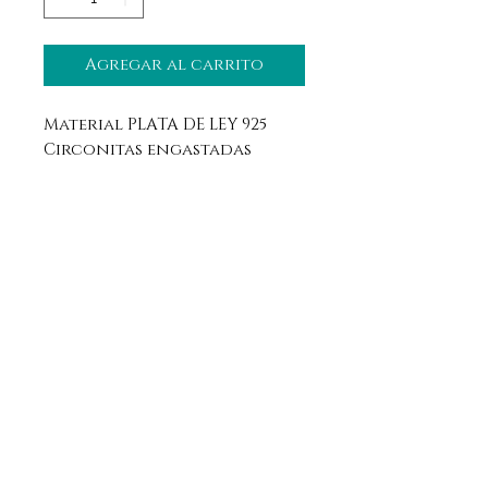
Agregar al carrito
Material PLATA DE LEY 925
Circonitas engastadas
Aviso legal
Horario
Política de privacidad
Contacto
Política de devolución
Síguenos