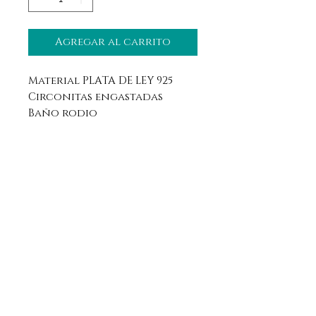
Agregar al carrito
Material PLATA DE LEY 925
Circonitas engastadas
Baño rodio
Aviso legal
Horario
Política de privacidad
Contacto
Política de devolución
Síguenos