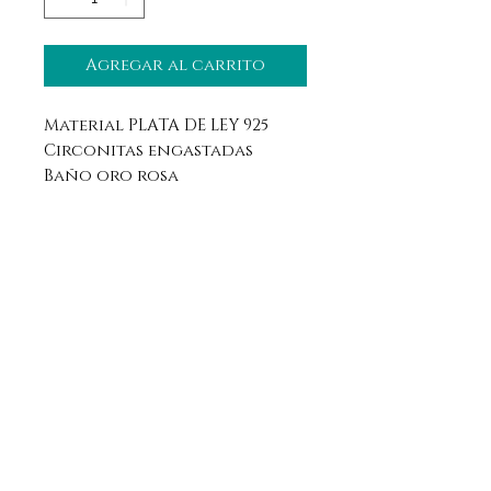
Agregar al carrito
Material PLATA DE LEY 925
Circonitas engastadas
Baño oro rosa
Aviso legal
Horario
Política de privacidad
Contacto
Política de devolución
Síguenos