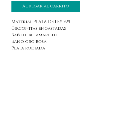
Agregar al carrito
Material PLATA DE LEY 925
Circonitas engastadas
Baño oro amarillo
Baño oro rosa
Plata rodiada
Aviso legal
Horario
Política de privacidad
Contacto
Política de devolución
Síguenos