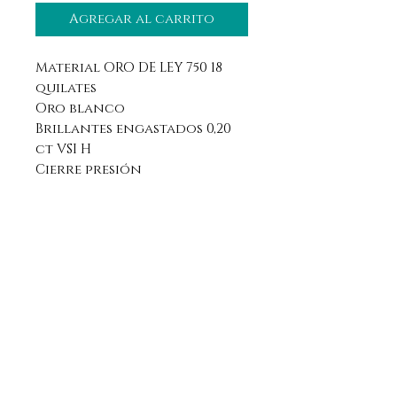
Agregar al carrito
Material ORO DE LEY 750 18
quilates
Oro blanco
Brillantes engastados 0,20
ct VSI H
Cierre presión
Aviso legal
Horario
Política de privacidad
Contacto
Política de devolución
Síguenos