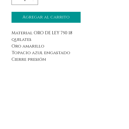
Agregar al carrito
Material ORO DE LEY 750 18
quilates
Oro amarillo
Topacio azul engastado
Cierre presión
Aviso legal
Horario
Política de privacidad
Contacto
Política de devolución
Síguenos